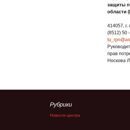
защиты п
области 
414057, г.
(8512) 50 
tu_rpn@ast
Руководит
прав потр
Носкова 
Рубрики
Новости центра