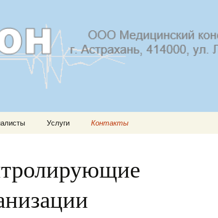
иалисты
Услуги
Контакты
Электроэнцефалография
Контролирующие
(ЭЭГ)
организации
нтролирующие
ЦДС цветовое
дуплексное
анизации
(триплексное)
сканирование
Нейросонография