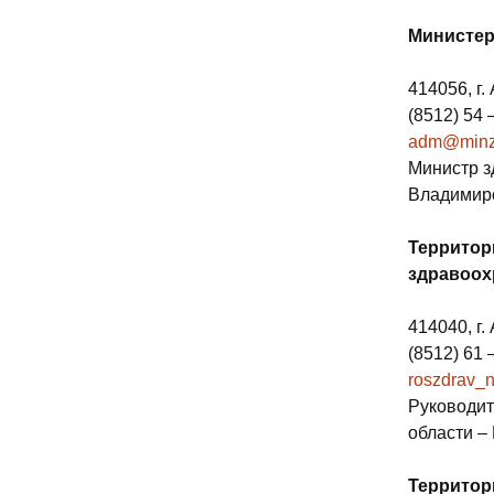
Министер
414056, г.
(8512) 54 
adm@minz
Министр з
Владимир
Территор
здравоох
414040, г.
(8512) 61 
roszdrav_n
Руководит
области –
Территор