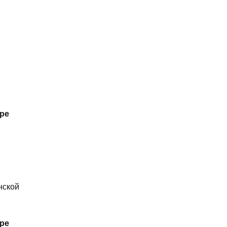
ре
нской
ре