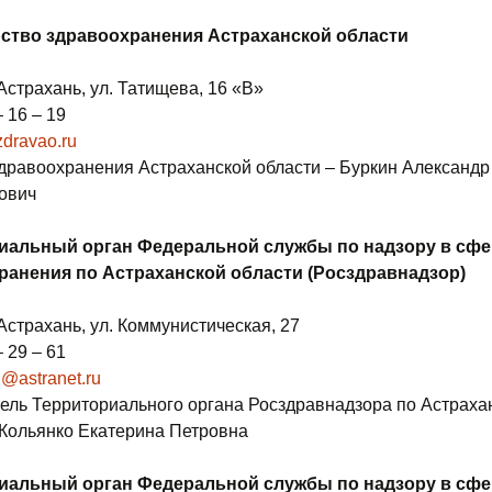
(НСГ)
ство здравоохранения Астраханской области
Электрокардиография
(ЭКГ), Холтеровское
 Астрахань, ул. Татищева, 16 «В»
мониторирование
– 16 – 19
(ЭКГ-Холтер)
dravao.ru
Эхоэнцефалография
дравоохранения Астраханской области – Буркин Александр
(Эхо-ЭГ)
ович
Электронейромиография
иальный орган Федеральной службы по надзору в сфе
ранения по Астраханской области (Росздравнадзор)
Ультразвуковая
диагностика
 Астрахань, ул. Коммунистическая, 27
– 29 – 61
@astranet.ru
ель Территориального органа Росздравнадзора по Астраха
 Кольянко Екатерина Петровна
иальный орган Федеральной службы по надзору в сфе